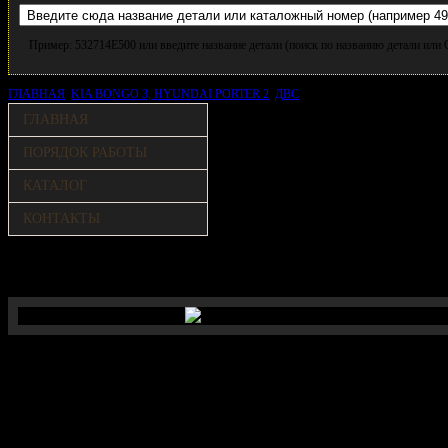
Пример: 532714E500 или введите название детали (поиск по названию детали ил
ГЛАВНАЯ
KIA BONGO 3, HYUNDAI PORTER 2
ДВС
Бочка глушителя /BONGO 
ГЛАВНАЯ
ПОРЯДОК РАБОТЫ
КАТАЛОГ
КОНТАКТЫ
Бочка глушителя /BONGO 3
Описание