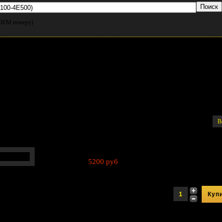
и OEM номеру)
3
В
5200 руб
Артикул:
28700-4E600