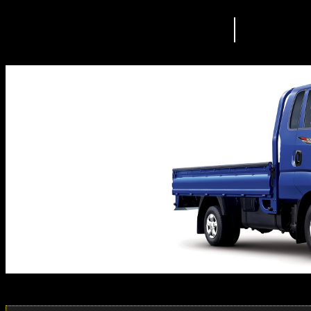
ВСЕ ЗАПЧАСТИ
KIA BONGO III И
0
1
2
3