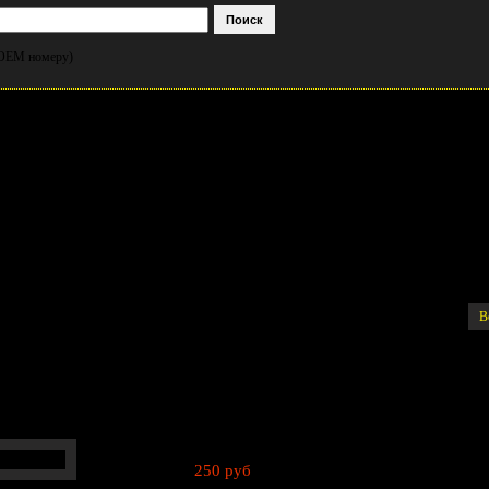
и OEM номеру)
ого передняя, D4CB /BONGO 3 (оригинал)
В
250 руб