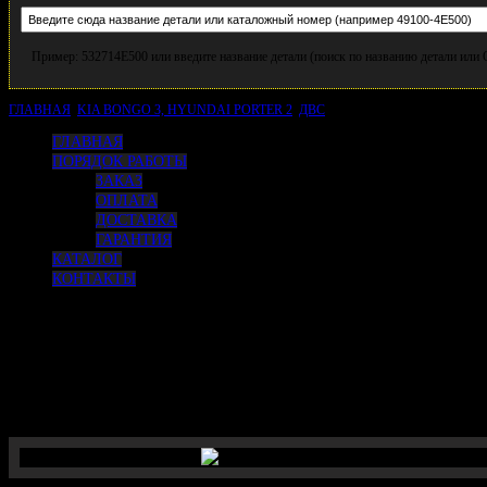
Пример: 532714E500 или введите название детали (поиск по названию детали ил
ГЛАВНАЯ
KIA BONGO 3, HYUNDAI PORTER 2
ДВС
Втулка вала балансировочн
ГЛАВНАЯ
ПОРЯДОК РАБОТЫ
ЗАКАЗ
ОПЛАТА
ДОСТАВКА
ГАРАНТИЯ
КАТАЛОГ
КОНТАКТЫ
Втулка вала балансировочного
передняя, D4CB /BONGO 3
(оригинал)