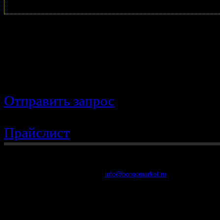
Вы не нашли нужную запчасть? 
поможем
Отправить запрос
Прайслист
8 (902) 48-48-314
2016 г. BongoMarket
Все права защищены
info@bongomarket.ru