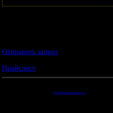
Вы не нашли нужную запчасть? 
поможем
Отправить запрос
Прайслист
8 (902) 48-48-314
2016 г. BongoMarket
Все права защищены
info@bongomarket.ru