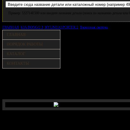
Пример: 532714E500 или введите название детали (поиск по названию детали ил
ГЛАВНАЯ
KIA BONGO 3, HYUNDAI PORTER 2
Тормозная система
Колодки торм
ГЛАВНАЯ
ПОРЯДОК РАБОТЫ
КАТАЛОГ
КОНТАКТЫ
Колодки тормозные задние, 2WD, 1.4
т./BONGO 3, PORTER 2 (Hi-Q)