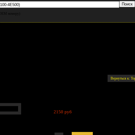
и OEM номеру)
озные задние, 2WD, 1.4 т./BONGO 3, PORTER 2 (Hi-Q)
Вернуться к: Т
2150 руб
Артикул:
58350-4EA00, 58305-4FA01, 583504EA00, 