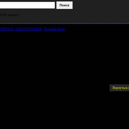
и OEM номеру)
SPORTAGE, GRAND STAREX
Ходовая часть
Подшипник ступичный передний /KIA L
N (F-806187.01, 44*84*39)
Вернуться 