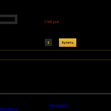
1700 руб
Артикул:
51720-38110, 5172038110
2) 48-48-314
Мы на карте
ngomarket.ru