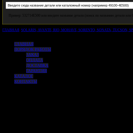
Пример: 532714E500 или введите название детали (поиск по названию детали ил
ГЛАВНАЯ
SOLARIS, AVANTE, RIO, MOHAVE, SORENTO, SONATA, TUCSON, 
SPORTAGE,OPTIMA, CARENS, HYUNDAI GRANDEUR, SANTA FE, SONATA, TUCSO
ГЛАВНАЯ
ПОРЯДОК РАБОТЫ
ЗАКАЗ
ОПЛАТА
ДОСТАВКА
ГАРАНТИЯ
КАТАЛОГ
КОНТАКТЫ
Подшипник ступичный передний
/KIA LOTZE,REGAL,
SPORTAGE,OPTIMA, CARENS,
HYUNDAI GRANDEUR, SANTA FE,
SONATA, TUCSON (F-806187.01,