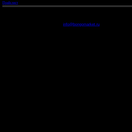
Прайслист
8 (902) 48-48-314
2016 г. BongoMarket
Все права защищены
info@bongomarket.ru