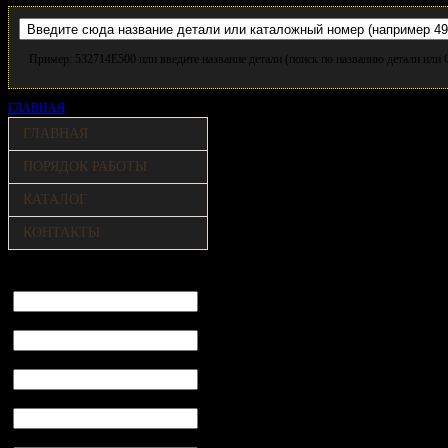
Пример: 532714E500 или введите название детали (поиск по названию детали ил
ГЛАВНАЯ
Отправить запрос
ГЛАВНАЯ
ПОРЯДОК РАБОТЫ
КАТАЛОГ
КОНТАКТЫ
Поля отмеченные * обязательны.
Имя
*
Город
*
E-mail
Телефон
*
VIN код (17 знаков)