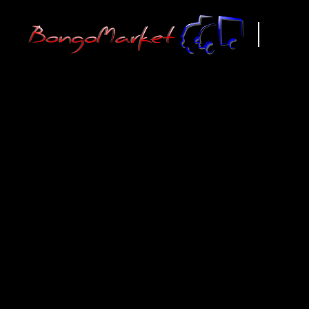
ВСЕ ЗАП
KIA BONG
0
1
2
3