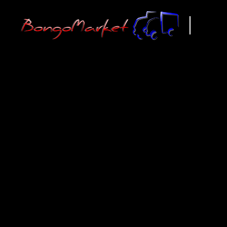
ВСЕ ЗАП
KIA BONG
0
1
2
3