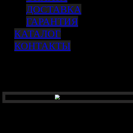
ДОСТАВКА
ГАРАНТИЯ
КАТАЛОГ
КОНТАКТЫ
Рем. комплект рабочего тормозного
цилиндра, переднего (ID=30*16)
/COUNTY, HD65-72