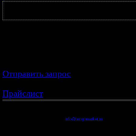
Корзина пуста
Вы не нашли нужную запчасть? 
поможем
Отправить запрос
Прайслист
8 (902) 48-48-314
2016 г. BongoMarket
Все права защищены
info@bongomarket.ru